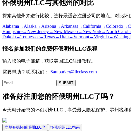
怀俄明州LLC与其他州的对比
探索其他州并进行比较，选择最适合注册公司的地点。对比怀俄明
Alabama
→
Alaska
→
Arizona
→
Arkansas
→
California
→
Colorado
→
C
Hampshire
→
New Jersey
→
New Mexico
→
New York
→
North Caroli
Dakota
→
Tennessee
→
Texas
→
Utah
→
Vermont
→
Virginia
→
Washingt
报名参加我们的免费怀俄明州LLC课程
输入您的电子邮箱，获取美国LLC注册教程。
需要帮助？联系我们：
Saraparker@llcclass.com
SUBMIT
准备好注册您的怀俄明州LLC了吗？
今天就开始您的怀俄明州LLC，享受最大隐私保护、零州税和实惠
立即开始怀俄明州LLC
怀俄明州LLC指南