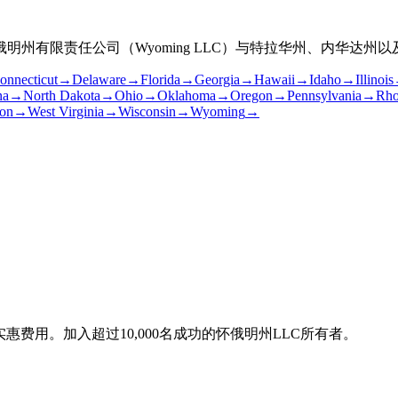
州有限责任公司（Wyoming LLC）与特拉华州、内华达州
onnecticut
→
Delaware
→
Florida
→
Georgia
→
Hawaii
→
Idaho
→
Illinois
na
→
North Dakota
→
Ohio
→
Oklahoma
→
Oregon
→
Pennsylvania
→
Rho
on
→
West Virginia
→
Wisconsin
→
Wyoming
→
费用。加入超过10,000名成功的怀俄明州LLC所有者。