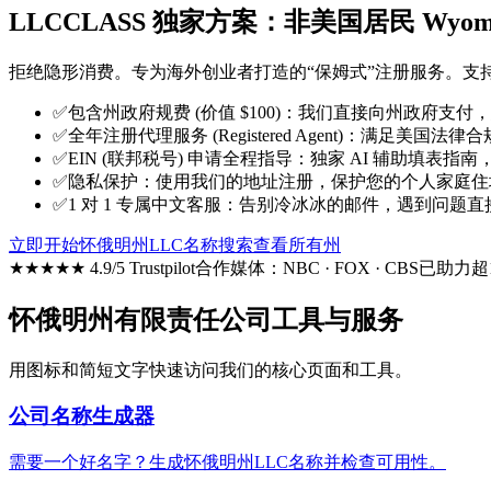
LLCCLASS 独家方案：非美国居民 Wyom
拒绝隐形消费。专为海外创业者打造的“保姆式”注册服务。支
✅
包含州政府规费 (价值 $100)：我们直接向州政府支
✅
全年注册代理服务 (Registered Agent)：满足美
✅
EIN (联邦税号) 申请全程指导：独家 AI 辅助填表
✅
隐私保护：使用我们的地址注册，保护您的个人家庭住
✅
1 对 1 专属中文客服：告别冷冰冰的邮件，遇到问题直
立即开始
怀俄明州LLC名称搜索
查看所有州
★★★★★ 4.9/5 Trustpilot
合作媒体：NBC · FOX · CBS
已助力超
怀俄明州有限责任公司工具与服务
用图标和简短文字快速访问我们的核心页面和工具。
公司名称生成器
需要一个好名字？生成怀俄明州LLC名称并检查可用性。