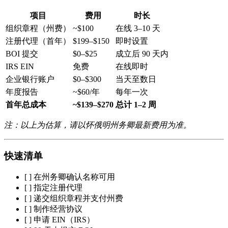
项目
费用
时长
组织章程（州费）
~$100
在线 3–10 天
注册代理（首年）
$199–$150
即时设置
BOI 提交
$0–$25
成立后 90 天内
IRS EIN
免费
在线即时
企业银行账户
$0–$300
当天至数日
年度报告
~$60/年
每年一次
首年总成本
~$139–$270
总计 1–2 周
注：以上为估算，请以怀俄明州务卿最新费用为准。
快速清单
[ ] 在州务卿确认名称可用
[ ] 指定注册代理
[ ] 递交组织章程并支付州费
[ ] 制作经营协议
[ ] 申请 EIN（IRS）