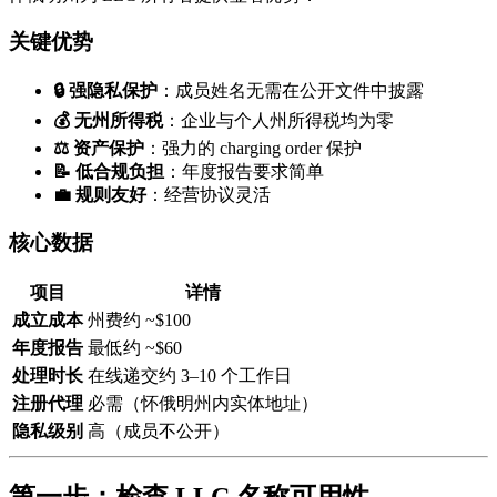
关键优势
🔒 强隐私保护
：成员姓名无需在公开文件中披露
💰 无州所得税
：企业与个人州所得税均为零
⚖️ 资产保护
：强力的 charging order 保护
📝 低合规负担
：年度报告要求简单
💼 规则友好
：经营协议灵活
核心数据
项目
详情
成立成本
州费约 ~$100
年度报告
最低约 ~$60
处理时长
在线递交约 3–10 个工作日
注册代理
必需（怀俄明州内实体地址）
隐私级别
高（成员不公开）