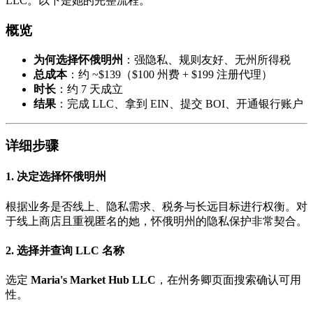
LLC。以下是她的完整流程。
概览
为何选择怀俄明州
：强隐私、规则友好、无州所得税
总成本
：约 ~$139（$100 州费 + $199 注册代理）
时长
：约 7 天成立
结果
：完成 LLC、拿到 EIN、提交 BOI、开通银行账户
详细步骤
1. 决定选择怀俄明州
根据业务是否线上、隐私需求、税务与长远目标进行权衡。对
于线上商店且重视匿名的她，怀俄明州的隐私保护非常契合。
2. 选择并查询 LLC 名称
选定
Maria's Market Hub LLC
，在州务卿页面搜索确认可用
性。