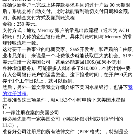
在确认新客户已完成上述存款要求并且超过开户后 90 天期限
后，系统会将自动支付。此时就能看到确切支付日期和金额。
四、奖励金支付方式及额到账流程
金额：250 美元。
支付方式：通过 Mercury 账户的常规出款流程（通常为 ACH
转账）打入你的企业银行账户。具体到账时间与 Mercury 的常
规转账流程一致。
这对要干一番事业的电商卖家、SaaS开发者、和严肃的自由职
业者兄弟们，来说是一个花费很少就能获取巨大的机会。$199
美元注册一家美国公司，甚至还能赚回100$.(如果不使用
各种增值服务)。可能很多人就准备了$10,000，本就计划中要
存入公司银行账户的运营资金。这下掐准时间，在开户90天内
存个1个工作日以上，就可以做到。
然后，另外一篇文章我会详细介绍下美国水星银行，也讲下
我
的注册过程
。
主要准备这三项条件，就可以3个小时申请下来美国水星银
行，
1.一家注册在案的美国公司
你必须先拥有一家美国公司（例如怀俄明州或特拉华州的
LLC）。
准备好公司注册后的所有法律文件（PDF 格式），特别是公