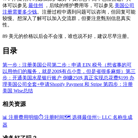
体可以参见
最佳州
，后续的维护费用等，可以参见
美国公司
注册需要多少钱
。注册过程中遇到问题可以咨询，但回复可能
较慢。想深入了解可以加入交流群，但要注意甄别信息真实
性。
89 美元的价格以后会不会涨，谁也说不好，建议尽早注册。
目录
第一步：注册美国公司
第二步：申请 EIN 税号（想省事的可
以用他们的服务，就是200$有点小贵，但是省很多麻烦）
第三
步：开通美国水星银行账户 倒赚250$ 真正实现总花费$199 办
理美国公司全套+申请Shopify Payment 和 Stripe
第四步：注册
美国 Wise
总结
相关资源
📊 注册费用明细
⏱️ 注册时间
🗺️ 选择最佳州
✨ LLC 名称生成
器