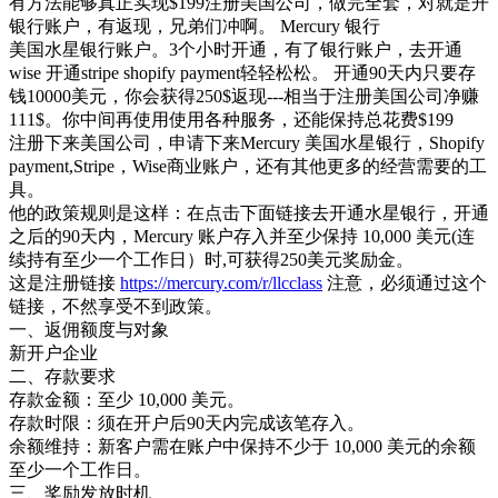
有方法能够真正实现$199注册美国公司，做完全套，对就是开
银行账户，有返现，兄弟们冲啊。 Mercury 银行
美国水星银行账户。3个小时开通，有了银行账户，去开通
wise 开通stripe shopify payment轻轻松松。 开通90天内只要存
钱10000美元，你会获得250$返现---相当于注册美国公司净赚
111$。你中间再使用使用各种服务，还能保持总花费$199
注册下来美国公司，申请下来Mercury 美国水星银行，Shopify
payment,Stripe，Wise商业账户，还有其他更多的经营需要的工
具。
他的政策规则是这样：在点击下面链接去开通水星银行，开通
之后的90天内，Mercury 账户存入并至少保持 10,000 美元(连
续持有至少一个工作日）时,可获得250美元奖励金。
这是注册链接
https://mercury.com/r/llcclass
注意，必须通过这个
链接，不然享受不到政策。
一、返佣额度与对象
新开户企业
二、存款要求
存款金额：至少 10,000 美元。
存款时限：须在开户后90天内完成该笔存入。
余额维持：新客户需在账户中保持不少于 10,000 美元的余额
至少一个工作日。
三、奖励发放时机