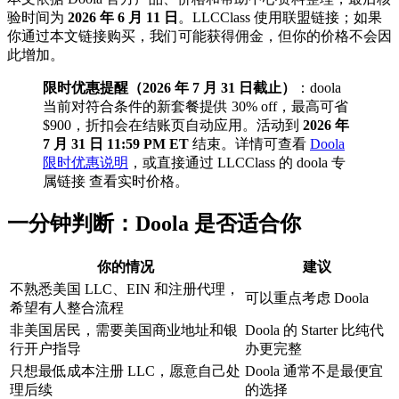
验时间为
2026 年 6 月 11 日
。LLCClass 使用联盟链接；如果
你通过本文链接购买，我们可能获得佣金，但你的价格不会因
此增加。
限时优惠提醒（2026 年 7 月 31 日截止）
：doola
当前对符合条件的新套餐提供 30% off，最高可省
$900，折扣会在结账页自动应用。活动到
2026 年
7 月 31 日 11:59 PM ET
结束。详情可查看
Doola
限时优惠说明
，或直接通过 LLCClass 的 doola 专
属链接 查看实时价格。
一分钟判断：Doola 是否适合你
你的情况
建议
不熟悉美国 LLC、EIN 和注册代理，
可以重点考虑 Doola
希望有人整合流程
非美国居民，需要美国商业地址和银
Doola 的 Starter 比纯代
行开户指导
办更完整
只想最低成本注册 LLC，愿意自己处
Doola 通常不是最便宜
理后续
的选择