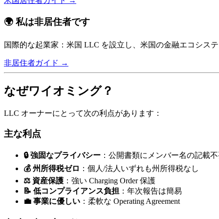
米国居住者ガイド →
🌍 私は非居住者です
国際的な起業家：米国 LLC を設立し、米国の金融エコシス
非居住者ガイド →
なぜワイオミング？
LLC オーナーにとって次の利点があります：
主な利点
🔒 強固なプライバシー
：公開書類にメンバー名の記載不
💰 州所得税ゼロ
：個人/法人いずれも州所得税なし
⚖️ 資産保護
：強い Charging Order 保護
📝 低コンプライアンス負担
：年次報告は簡易
💼 事業に優しい
：柔軟な Operating Agreement