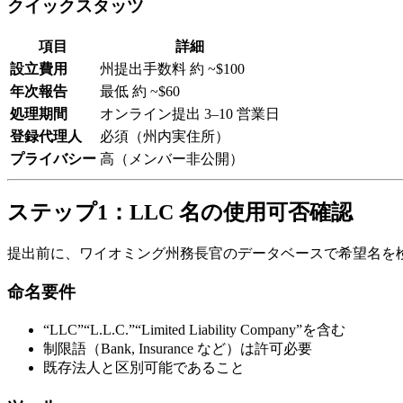
クイックスタッツ
項目
詳細
設立費用
州提出手数料 約 ~$100
年次報告
最低 約 ~$60
処理期間
オンライン提出 3–10 営業日
登録代理人
必須（州内実住所）
プライバシー
高（メンバー非公開）
ステップ1：LLC 名の使用可否確認
提出前に、ワイオミング州務長官のデータベースで希望名を
命名要件
“LLC”“L.L.C.”“Limited Liability Company”を含む
制限語（Bank, Insurance など）は許可必要
既存法人と区別可能であること