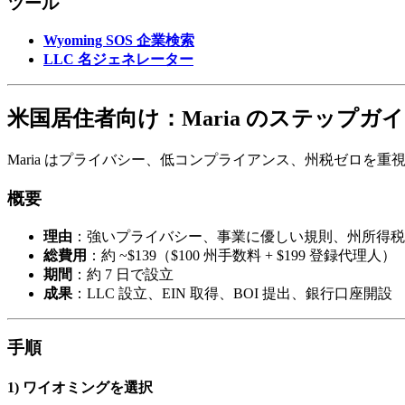
ツール
Wyoming SOS 企業検索
LLC 名ジェネレーター
米国居住者向け：Maria のステップガ
Maria はプライバシー、低コンプライアンス、州税ゼロを重
概要
理由
：強いプライバシー、事業に優しい規則、州所得税
総費用
：約 ~$139（$100 州手数料 + $199 登録代理人）
期間
：約 7 日で設立
成果
：LLC 設立、EIN 取得、BOI 提出、銀行口座開設
手順
1) ワイオミングを選択