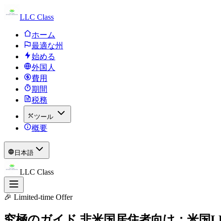
LLC Class
ホーム
最適な州
始める
外国人
費用
期間
税務
ツール
概要
日本語
LLC Class
🎉 Limited-time Offer
究極のガイド
非米国居住者向け：米国L