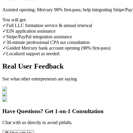
Assisted opening; Mercury 98% first‑pass; help integrating Stripe/Pay
You will get:
✓
Full LLC formation service & annual renewal
✓
EIN application assistance
✓
Stripe/PayPal integration assistance
✓
30‑minute professional CPA tax consultation
✓
Guided Mercury bank account opening (98% first‑pass)
✓
Localized support as needed
Real User Feedback
See what other entrepreneurs are saying
Have Questions? Get 1-on-1 Consultation
Chat with us directly to avoid pitfalls.