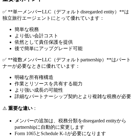
✅ **単一メンバーLLC（デフォルトdisregarded entity）**は
独立旅行エージェントにとって優れています：
簡単な税務
より低い会計コスト
依然として責任保護を提供
後で簡単にアップグレード可能
✅ **複数メンバーLLC（デフォルトpartnership）**はパート
ナーが必要なときに優れています：
明確な所有権構造
作業とリソースを共有する能力
より強い成長の可能性
詳細なパートナーシップ契約とより複雑な税務が必要
⚠️
重要な違い
：
メンバーの追加は、税務分類をdisregarded entityから
partnershipに自動的に変更します
Form 1065とSchedule K-1が必要になります