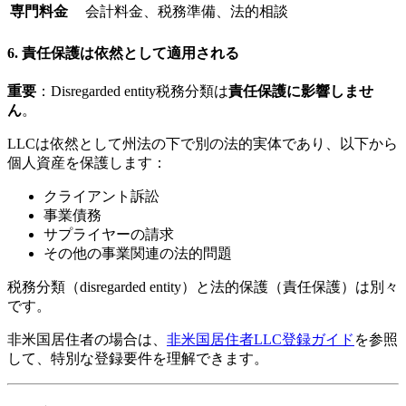
専門料金
会計料金、税務準備、法的相談
6.
責任保護は依然として適用される
重要
：Disregarded entity税務分類は
責任保護に影響しませ
ん
。
LLCは依然として州法の下で別の法的実体であり、以下から
個人資産を保護します：
クライアント訴訟
事業債務
サプライヤーの請求
その他の事業関連の法的問題
税務分類（disregarded entity）と法的保護（責任保護）は別々
です。
非米国居住者の場合は、
非米国居住者LLC登録ガイド
を参照
して、特別な登録要件を理解できます。