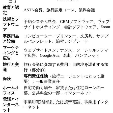
ゴリ
教育と認
ASTA会費、旅行認定コース、業界会議
定
技術とソ
予約システム料金、CRMソフトウェア、ウェブ
フトウェ
サイトホスティング、会計ソフトウェア、Zoom
ア
事務用品
コンピューター、プリンター、文房具、サンプ
と設備
ルパンフレット、旅程テンプレート
マーケテ
ウェブサイトメンテナンス、ソーシャルメディ
ィングと
ア広告、Google Ads、名刺、パンフレット
広告
旅行と交
旅行会議に参加する費用；目的地を調査する旅
通
行（部分的）
専門責任保険
（旅行エージェントにとって重
保険
要）；一般事業責任
ホームオ
自宅で働く場合：家賃または住宅ローンの一
フィス
部、公共料金の一部、インターネット
電話とイ
事業用電話回線または携帯電話、事業用インタ
ンターネ
ーネット
ット