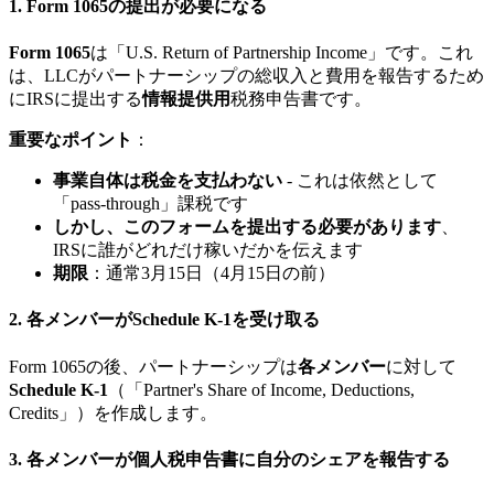
1.
Form 1065の提出が必要になる
Form 1065
は「U.S. Return of Partnership Income」です。これ
は、LLCがパートナーシップの総収入と費用を報告するため
にIRSに提出する
情報提供用
税務申告書です。
重要なポイント
：
事業自体は税金を支払わない
- これは依然として
「pass-through」課税です
しかし、このフォームを提出する必要があります
、
IRSに誰がどれだけ稼いだかを伝えます
期限
：通常3月15日（4月15日の前）
2.
各メンバーがSchedule K-1を受け取る
Form 1065の後、パートナーシップは
各メンバー
に対して
Schedule K-1
（「Partner's Share of Income, Deductions,
Credits」）を作成します。
3.
各メンバーが個人税申告書に自分のシェアを報告する