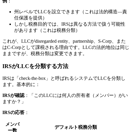
例
：
州レベルでLLCを設立できます（これは法的構造—責
任保護を提供）
しかし税務目的では、IRSは異なる方法で扱う可能性
があります（これは税務分類）
これが、LLCがdisregarded entity、partnership、S-Corp、また
はC-Corpとして課税される理由です。LLCの法的地位は同じ
ままですが、税務分類は変更できます。
IRSがLLCを分類する方法
IRSは「check-the-box」と呼ばれるシステムでLLCを分類し
ます。基本的に：
IRSが確認
：「このLLCには何人の所有者（メンバー）がい
ますか？」
IRSの応答
：
メンバ
デフォルト税務分類
ー数