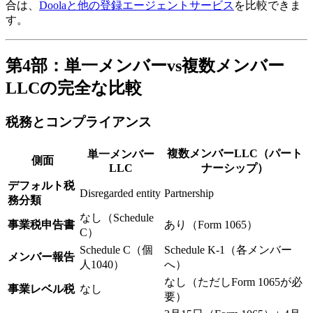
合は、
Doolaと他の登録エージェントサービス
を比較できま
す。
第4部：単一メンバーvs複数メンバー
LLCの完全な比較
税務とコンプライアンス
複数メンバーLLC（パート
単一メンバー
側面
LLC
ナーシップ）
デフォルト税
Disregarded entity
Partnership
務分類
なし（Schedule
事業税申告書
あり（Form 1065）
C）
Schedule C（個
Schedule K-1（各メンバー
メンバー報告
人1040）
へ）
なし（ただしForm 1065が必
事業レベル税
なし
要）