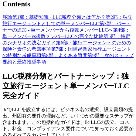
Contents
序論
第1部：基礎知識 - LLC税務分類とは何か？
第2部：独立
旅行エージェントとしての単一メンバーLLC
第3部：パート
ナーの追加 - 単一メンバーから複数メンバーLLCへ
第4部：
単一メンバーvs複数メンバーLLCの完全な比較
第5部：特定
のシナリオの決定ガイド
第6部：旅行エージェントのための
保険と責任の考慮事項
第7部：国際起業家旅行エージェント
の特別な考慮事項
第8部：よくある質問
第9部：次のステップ
要約と最終推奨事項
LLC税務分類とパートナーシップ：独
立旅行エージェント単一メンバーLLC
完全ガイド
llcでLLCを設立するには、ビジネス名の選択、設立書類の提
出、州固有の要件の理解など、いくつかの重要なステップが
含まれます。この包括的なガイドは、llc LLCの設立、コス
ト、料金、コンプライアンス要件について知っておく必要が
あるすべてをカバーしています。