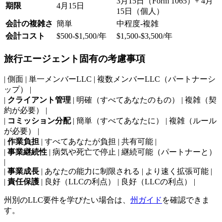
3月15日（Form 1065）+ 4月
期限
4月15日
15日（個人）
会計の複雑さ
簡単
中程度-複雑
会計コスト
$500-$1,500/年
$1,500-$3,500/年
旅行エージェント固有の考慮事項
| 側面 | 単一メンバーLLC | 複数メンバーLLC（パートナーシ
ップ） |
|
クライアント管理
| 明確（すべてあなたのもの） | 複雑（契
約が必要） |
|
コミッション分配
| 簡単（すべてあなたに） | 複雑（ルール
が必要） |
|
作業負担
| すべてあなたが負担 | 共有可能 |
|
事業継続性
| 病気や死亡で停止 | 継続可能（パートナーと）
|
|
事業成長
| あなたの能力に制限される | より速く拡張可能 |
|
責任保護
| 良好（LLCの利点） | 良好（LLCの利点） |
州別のLLC要件を学びたい場合は、
州ガイド
を確認できま
す。