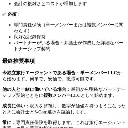
会計の複雑さとコストが増加します
✅
必須
：
専門責任保険（単一メンバーまたは複数メンバーに関
わらず）
良好な記録保持
パートナーがいる場合：弁護士が作成した詳細なパー
トナーシップ契約
最終推奨事項
今独立旅行エージェントである場合
：
単一メンバーLLC
か
ら始めます。簡単で、安価で、拡張可能です。
他の人と一緒に働いている場合
：最初から明確なパートナー
シップ契約とともに
複数メンバーLLC
として始めます。
成長に伴い
：収入を監視し、数字が価値を持つようになった
ときに会計士とS-Corp選択を議論します。
常に
：専門責任保険を取得します。これは旅行エージェント