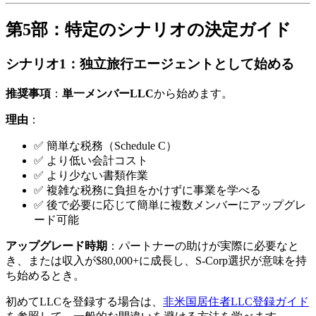
第5部：特定のシナリオの決定ガイド
シナリオ1：独立旅行エージェントとして始める
推奨事項
：
単一メンバーLLC
から始めます。
理由
：
✅ 簡単な税務（Schedule C）
✅ より低い会計コスト
✅ より少ない書類作業
✅ 複雑な税務に負担をかけずに事業を学べる
✅ 後で必要に応じて簡単に複数メンバーにアップグレ
ード可能
アップグレード時期
：パートナーの助けが実際に必要なと
き、または収入が$80,000+に成長し、S-Corp選択が意味を持
ち始めるとき。
初めてLLCを登録する場合は、
非米国居住者LLC登録ガイド