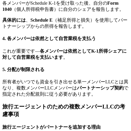
各メンバーがSchedule K-1を受け取った後、自分の
Form
1040
（個人所得税申告書）に自分のシェアを報告します。
具体的には
、
Schedule E
（補足所得と損失）を使用してパー
トナーシップからの所得を報告します。
4.
各メンバーは依然として自営業税を支払う
これが重要です—
各メンバーは依然としてK-1所得シェアに
対して自営業税を支払います
。
5.
分配が制限される
所有者がいつでも資金を引き出せる単一メンバーLLCとは異
なり、複数メンバーLLCメンバーは
パートナーシップ契約
で
指定された分配規則に従う必要があります。
旅行エージェントのための複数メンバーLLCの考
慮事項
旅行エージェントがパートナーを追加する理由