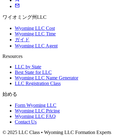
ワイオミング州LLC
Wyoming LLC Cost
Wyoming LLC Time
ガイド
Wyoming LLC Agent
Resources
LLC by State
Best State for LLC
Wyoming LLC Name Generator
LLC Registration Class
始める
Form Wyoming LLC
Wyoming LLC Pricing
Wyoming LLC FAQ
Contact Us
© 2025 LLC Class • Wyoming LLC Formation Experts