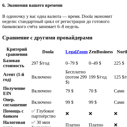
6. Экономия вашего времени
В одиночку у вас одна валюта — время. Doola экономит
недели: стандартный цикл от регистрации до готового
банковского счёта занимает 6–8 недель.
Сравнение с другими провайдерами
Критерий
Doola
LegalZoom
ZenBusiness
Nort
сравнения
Базовая
297 $/год
0–79 $
0–49 $
225 $
стоимость
Бесплатно
Агент (1-й
Включено
(потом 299
199 $/год
125 $/
год)
$)
Получение
Включено
79 $
70 $
Сами
EIN
Опер.
Включено
99 $
99 $
Сами
соглашение
Помощь с
✅ Глубокое
❌
❌
❌
банком
партнёрство
Налоговая
✅ 30 мин
Платно
Платно
❌