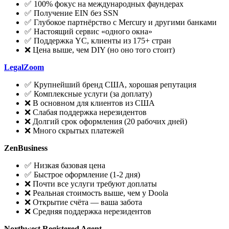
✅ 100% фокус на международных фаундерах
✅ Получение EIN без SSN
✅ Глубокое партнёрство с Mercury и другими банками
✅ Настоящий сервис «одного окна»
✅ Поддержка YC, клиенты из 175+ стран
❌ Цена выше, чем DIY (но оно того стоит)
LegalZoom
✅ Крупнейший бренд США, хорошая репутация
✅ Комплексные услуги (за доплату)
❌ В основном для клиентов из США
❌ Слабая поддержка нерезидентов
❌ Долгий срок оформления (20 рабочих дней)
❌ Много скрытых платежей
ZenBusiness
✅ Низкая базовая цена
✅ Быстрое оформление (1-2 дня)
❌ Почти все услуги требуют доплаты
❌ Реальная стоимость выше, чем у Doola
❌ Открытие счёта — ваша забота
❌ Средняя поддержка нерезидентов
Northwest Registered Agent