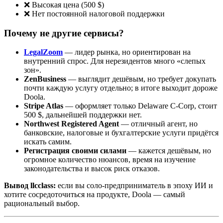
❌ Высокая цена (500 $)
❌ Нет постоянной налоговой поддержки
Почему не другие сервисы?
LegalZoom
— лидер рынка, но ориентирован на
внутренний спрос. Для нерезидентов много «слепых
зон».
ZenBusiness
— выглядит дешёвым, но требует докупать
почти каждую услугу отдельно; в итоге выходит дороже
Doola.
Stripe Atlas
— оформляет только Delaware C-Corp, стоит
500 $, дальнейшей поддержки нет.
Northwest Registered Agent
— отличный агент, но
банковские, налоговые и бухгалтерские услуги придётся
искать самим.
Регистрация своими силами
— кажется дешёвым, но
огромное количество нюансов, время на изучение
законодательства и высок риск отказов.
Вывод llcclass:
если вы соло-предприниматель в эпоху ИИ и
хотите сосредоточиться на продукте, Doola — самый
рациональный выбор.