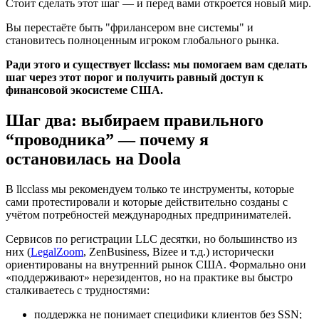
Стоит сделать этот шаг — и перед вами откроется новый мир.
Вы перестаёте быть "фрилансером вне системы" и
становитесь полноценным игроком глобального рынка.
Ради этого и существует llcclass: мы помогаем вам сделать
шаг через этот порог и получить равный доступ к
финансовой экосистеме США.
Шаг два: выбираем правильного
“проводника” — почему я
остановилась на Doola
В llcclass мы рекомендуем только те инструменты, которые
сами протестировали и которые действительно созданы с
учётом потребностей международных предпринимателей.
Сервисов по регистрации LLC десятки, но большинство из
них (
LegalZoom
, ZenBusiness, Bizee и т.д.) исторически
ориентированы на внутренний рынок США. Формально они
«поддерживают» нерезидентов, но на практике вы быстро
сталкиваетесь с трудностями:
поддержка не понимает специфики клиентов без SSN;