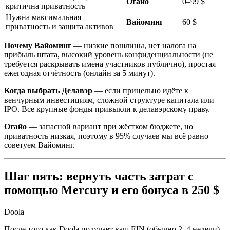
Огайо
0–99 $
критична приватность
Нужна максимальная
Вайоминг
60 $
приватность и защита активов
Почему Вайоминг
— низкие пошлины, нет налога на
прибыль штата, высокий уровень конфиденциальности (не
требуется раскрывать имена участников публично), простая
ежегодная отчётность (онлайн за 5 минут).
Когда выбрать Делавэр
— если прицельно идёте к
венчурным инвестициям, сложной структуре капитала или
IPO. Все крупные фонды привыкли к делавэрскому праву.
Огайо
— запасной вариант при жёстком бюджете, но
приватность низкая, поэтому в 95% случаев мы всё равно
советуем Вайоминг.
Шаг пять: вернуть часть затрат с
помощью Mercury и его бонуса в 250 $
Doola
После того как Doola получает ваш EIN (обычно 2–4 недели),