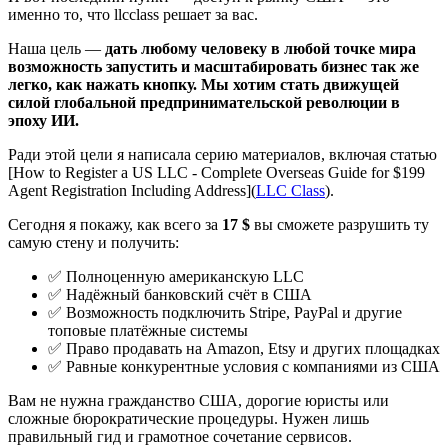
именно то, что llcclass решает за вас.
Наша цель —
дать любому человеку в любой точке мира
возможность запустить и масштабировать бизнес так же
легко, как нажать кнопку. Мы хотим стать движущей
силой глобальной предпринимательской революции в
эпоху ИИ.
Ради этой цели я написала серию материалов, включая статью
[How to Register a US LLC - Complete Overseas Guide for $199
Agent Registration Including Address](
LLC Class
).
Сегодня я покажу, как всего за
17 $
вы сможете разрушить ту
самую стену и получить:
✅ Полноценную американскую LLC
✅ Надёжный банковский счёт в США
✅ Возможность подключить Stripe, PayPal и другие
топовые платёжные системы
✅ Право продавать на Amazon, Etsy и других площадках
✅ Равные конкурентные условия с компаниями из США
Вам не нужна гражданство США, дорогие юристы или
сложные бюрократические процедуры. Нужен лишь
правильный гид и грамотное сочетание сервисов.