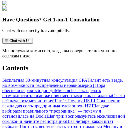
Have Questions? Get 1-on-1 Consultation
Chat with us directly to avoid pitfalls.
💬
Chat with Us
Мы получаем комиссию, когда вы совершаете покупки по
ссылкам ниже.
Contents
Бесплатная 30‑минутная консультация CPA
Талант есть везде,
но возможности распределены неравномерно | Пора
обеспечить равный доступ
Миссия llcclass: сделать
возможности такими же повсеместными, как и таланты
С чего
всё началось: моя история
Шаг 1: Почему US LLC жизненно
важна для соло-предпринимателей эпохи ИИ
Шаг два:
выбираем правильного “проводника” — почему я
остановилась на Doola
Шаг три: воспользуйтесь эксклюзивной
ссылкой и начните регистрацию
Шаг четыре: какой штат
выбрать
Шаг пять: вернуть часть затрат с помощью Mercury и