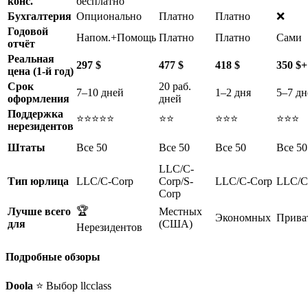
конс.
бесплатно
Бухгалтерия
Опционально
Платно
Платно
❌
Годовой
Напом.+Помощь
Платно
Платно
Сами
отчёт
Реальная
297 $
477 $
418 $
350 $+
цена (1-й год)
Срок
20 раб.
7–10 дней
1–2 дня
5–7 дн
оформления
дней
Поддержка
⭐⭐⭐⭐⭐
⭐⭐
⭐⭐⭐
⭐⭐⭐
нерезидентов
Штаты
Все 50
Все 50
Все 50
Все 50
LLC/C-
Тип юрлица
LLC/C-Corp
Corp/S-
LLC/C-Corp
LLC/C
Corp
🏆
Лучше всего
Местных
Экономных
Прива
для
(США)
Нерезидентов
Подробные обзоры
Doola
⭐ Выбор llcclass