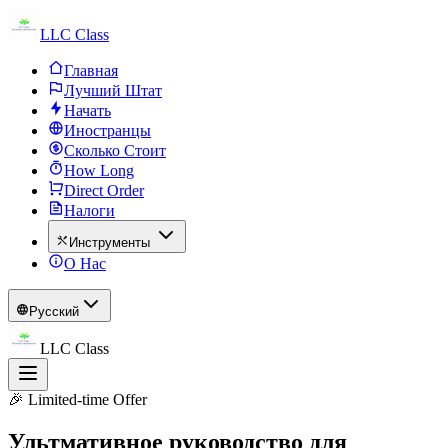
LLC Class
Главная
Лучший Штат
Начать
Иностранцы
Сколько Стоит
How Long
Direct Order
Налоги
Инструменты
О Нас
Русский
LLC Class
🎉 Limited-time Offer
Ультмативное руководство
для