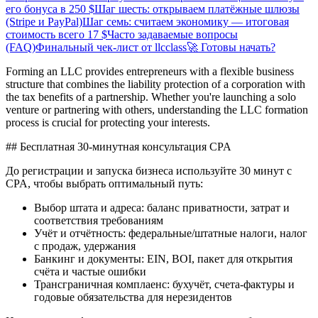
его бонуса в 250 $
Шаг шесть: открываем платёжные шлюзы
(Stripe и PayPal)
Шаг семь: считаем экономику — итоговая
стоимость всего 17 $
Часто задаваемые вопросы
(FAQ)
Финальный чек-лист от llcclass
🚀 Готовы начать?
Forming an LLC provides entrepreneurs with a flexible business
structure that combines the liability protection of a corporation with
the tax benefits of a partnership. Whether you're launching a solo
venture or partnering with others, understanding the LLC formation
process is crucial for protecting your interests.
## Бесплатная 30‑минутная консультация CPA
До регистрации и запуска бизнеса используйте 30 минут с
CPA, чтобы выбрать оптимальный путь:
Выбор штата и адреса: баланс приватности, затрат и
соответствия требованиям
Учёт и отчётность: федеральные/штатные налоги, налог
с продаж, удержания
Банкинг и документы: EIN, BOI, пакет для открытия
счёта и частые ошибки
Трансграничная комплаенс: бухучёт, счета‑фактуры и
годовые обязательства для нерезидентов