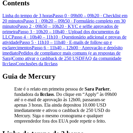
Contents
Linha do tempo de 3 horas
Passo 0 · 09h00 – 09h20 · Checklist em
20 minutos
Passo 1 · 09h20 – 09h50 · Formulário completo em 30
minutos
Passo 2 · 09h50 – 10h20 · KYC e selfie aprovados de
primeira
Passo 3 · 10h20 – 10h40 · Upload dos documentos da
LLC
Passo 4 · 10h40 – 11h10 · Questionário adicional e provas de
atividade
Passo 5 · 11h10 – 11h40 · E-mails de follow-up e
esclarecimentos
Passo 6 · 11h40 – 12h00 · Aprovação e depósito
imediato
Pedidos de compliance mais comuns (e as respostas de
Sara)
Como ativar o cashback de 250 USD
FAQ da comunidade
llcclass
Conclusões da llcclass
Guia de Mercury
Este é o relato em primeira pessoa de
Sara Parker
,
fundadora da
llcclass
. Do clique em “Apply” às 09h00
até o e-mail de aprovação às 12h00, passaram-se
apenas 3 horas. Ela ainda depositou 10.000 USD
imediatamente e ativou o cashback de 250 USD do
Mercury. Siga o mesmo cronograma e qualquer
empreendedor fora dos EUA pode repetir o feito.