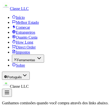
Classe LLC
Início
Melhor Estado
Começar
Estrangeiros
Quanto Custa
How Long
Direct Order
Impostos
Ferramentas
Sobre
Português
Classe LLC
Ganhamos comissões quando você compra através dos links abaixo.