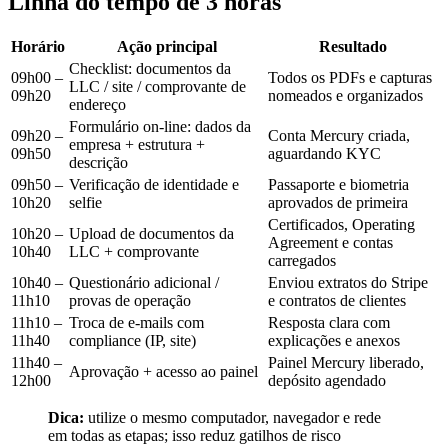
Linha do tempo de 3 horas
Horário
Ação principal
Resultado
Checklist: documentos da
09h00 –
Todos os PDFs e capturas
LLC / site / comprovante de
09h20
nomeados e organizados
endereço
Formulário on-line: dados da
09h20 –
Conta Mercury criada,
empresa + estrutura +
09h50
aguardando KYC
descrição
09h50 –
Verificação de identidade e
Passaporte e biometria
10h20
selfie
aprovados de primeira
Certificados, Operating
10h20 –
Upload de documentos da
Agreement e contas
10h40
LLC + comprovante
carregados
10h40 –
Questionário adicional /
Enviou extratos do Stripe
11h10
provas de operação
e contratos de clientes
11h10 –
Troca de e-mails com
Resposta clara com
11h40
compliance (IP, site)
explicações e anexos
11h40 –
Painel Mercury liberado,
Aprovação + acesso ao painel
12h00
depósito agendado
Dica:
utilize o mesmo computador, navegador e rede
em todas as etapas; isso reduz gatilhos de risco