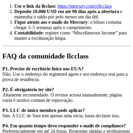
Use o link da llcclass
:
https://mercury.com/r/llcclass
Deposite 10.000 USD em até 90 dias após a abertura
e
mantenha o saldo por pelo menos um dia útil.
Fique atento aos e-mails do Mercury
: o bônus costuma
chegar 3–5 semanas após o cumprimento.
Contabilidade
: registre como “Miscellaneous Income” para
manter a escrituração limpa.
FAQ da comunidade llcclass
P1. Preciso de escritório físico nos EUA?
Não. Use o endereço do registered agent e seu endereço real para a
prova de residência.
P2. É obrigatório ter site?
Altamente recomendado. O revisor acessa manualmente; página
vazia é motivo comum de reprovação.
P3. LLC de único membro pode aplicar?
Sim. A LLC de Sara tem apenas uma sócia, basta declarar isso.
P4. Em quanto tempo devo responder e-mails de compliance?
Preferencialmente em até 24 horas. Respostas rápidas e profissionais