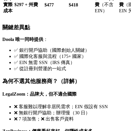
實際
$297 + 州費
費
（不含
費
（
$477
$418
成本
EIN）
EIN
關鍵差異點
Doola 唯一同時提供
：
✅ 銀行開戶協助（國際創始人關鍵）
✅ 國際化客服與流程（175+ 國家）
✅ EIN 無需 SSN（IRS 傳真）
✅ 從註冊到營運的一站式
為何不選其他服務商？（詳解）
LegalZoom：品牌大，但不適合國際
❌ 客服難以理解非居民需求；EIN 假設有 SSN
❌ 無銀行開戶協助；辦理慢（30 日）
❌ 7 項加售；❌ 出售客戶資料