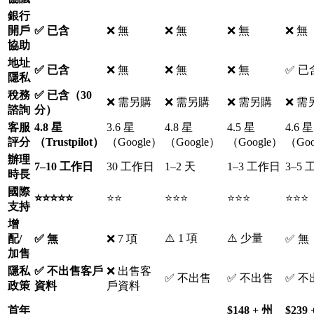
銀行
開戶
✅ 已含
❌ 無
❌ 無
❌ 無
❌ 無
協助
地址
✅ 已含
❌ 無
❌ 無
❌ 無
✅ 已
隱私
稅務
✅ 已含（30
❌ 需另購
❌ 需另購
❌ 需另購
❌ 需
諮詢
分）
客服
4.8 星
3.6 星
4.8 星
4.5 星
4.6 星
評分
（Trustpilot）
（Google）
（Google）
（Google）
（Goo
辦理
7–10 工作日
30 工作日
1–2 天
1–3 工作日
3–5
時長
國際
⭐⭐⭐⭐⭐
⭐⭐
⭐⭐⭐
⭐⭐⭐
⭐⭐⭐
支持
增
⚠️ 1 項
⚠️ 少量
配/
✅ 無
❌ 7 項
✅ 無
加售
隱私
✅ 不出售客戶
❌ 出售客
✅ 不出售
✅ 不出售
✅ 不
政策
資料
戶資料
首年
$148 + 州
$239 