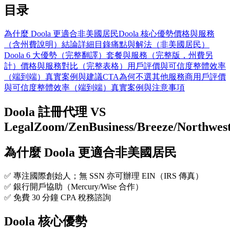
目录
為什麼 Doola 更適合非美國居民
Doola 核心優勢
價格與服務
（含州費說明）
結論
詳細目錄
痛點與解法（非美國居民）
Doola 6 大優勢（完整翻譯）
套餐與服務（完整版，州費另
計）
價格與服務對比（完整表格）
用戶評價與可信度
整體效率
（端到端）
真實案例與建議
CTA
為何不選其他服務商
用戶評價
與可信度
整體效率（端到端）
真實案例與注意事項
Doola 註冊代理 VS
LegalZoom/ZenBusiness/Breeze/Northwes
為什麼 Doola 更適合非美國居民
✅ 專注國際創始人；無 SSN 亦可辦理 EIN（IRS 傳真）
✅ 銀行開戶協助（Mercury/Wise 合作）
✅ 免費 30 分鐘 CPA 稅務諮詢
Doola 核心優勢