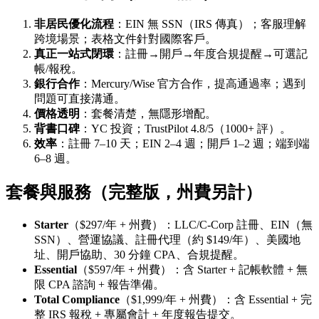
非居民優化流程
：EIN 無 SSN（IRS 傳真）；客服理解
跨境場景；表格文件針對國際客戶。
真正一站式閉環
：註冊→開戶→年度合規提醒→可選記
帳/報稅。
銀行合作
：Mercury/Wise 官方合作，提高通過率；遇到
問題可直接溝通。
價格透明
：套餐清楚，無隱形增配。
背書口碑
：YC 投資；TrustPilot 4.8/5（1000+ 評）。
效率
：註冊 7–10 天；EIN 2–4 週；開戶 1–2 週；端到端
6–8 週。
套餐與服務（完整版，州費另計）
Starter
（$297/年 + 州費）：LLC/C‑Corp 註冊、EIN（無
SSN）、營運協議、註冊代理（約 $149/年）、美國地
址、開戶協助、30 分鐘 CPA、合規提醒。
Essential
（$597/年 + 州費）：含 Starter + 記帳軟體 + 無
限 CPA 諮詢 + 報告準備。
Total Compliance
（$1,999/年 + 州費）：含 Essential + 完
整 IRS 報稅 + 專屬會計 + 年度報告提交。