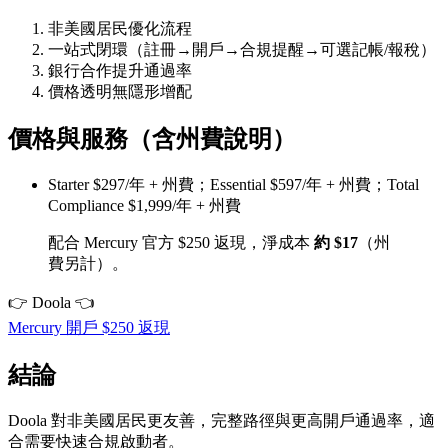
非美國居民優化流程
一站式閉環（註冊→開戶→合規提醒→可選記帳/報稅）
銀行合作提升通過率
價格透明無隱形增配
價格與服務（含州費說明）
Starter $297/年 + 州費；Essential $597/年 + 州費；Total
Compliance $1,999/年 + 州費
配合 Mercury 官方 $250 返現，淨成本
約 $17
（州
費另計）。
👉 Doola 👈
Mercury 開戶 $250 返現
結論
Doola 對非美國居民更友善，完整路徑與更高開戶通過率，適
合需要快速合規啟動者。