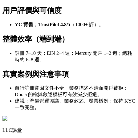
用戶評價與可信度
YC 背書
；
TrustPilot 4.8/5
（1000+ 評）。
整體效率（端到端）
註冊 7–10 天；EIN 2–4 週；Mercury 開戶 1–2 週；總耗
時約 6–8 週。
真實案例與注意事項
自行註冊常因文件不全、業務描述不清而開戶被拒；
Doola 的檔與敘述模板可有效減少拒絕。
建議：準備營運協議、業務敘述、發票樣例；保持 KYC
一致完整。
LLC課堂