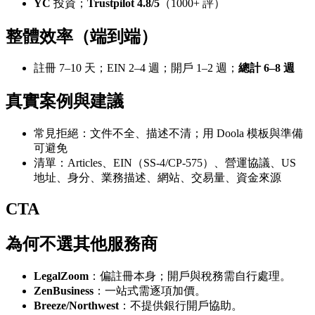
YC
投資；
Trustpilot 4.8/5
（1000+ 評）
整體效率（端到端）
註冊 7–10 天；EIN 2–4 週；開戶 1–2 週；
總計 6–8 週
真實案例與建議
常見拒絕：文件不全、描述不清；用 Doola 模板與準備
可避免
清單：Articles、EIN（SS‑4/CP‑575）、營運協議、US
地址、身分、業務描述、網站、交易量、資金來源
CTA
為何不選其他服務商
LegalZoom
：偏註冊本身；開戶與稅務需自行處理。
ZenBusiness
：一站式需逐項加價。
Breeze/Northwest
：不提供銀行開戶協助。