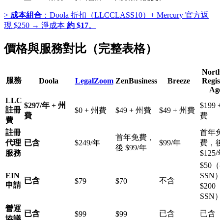
>
成本組合
：Doola 折扣（LLCCLASS10）+ Mercury 官方返
現 $250 → 淨成本
約 $17
。
價格與服務對比（完整表格）
Nort
服務
Doola
LegalZoom
ZenBusiness
Breeze
Regis
Ag
LLC
$297/年 + 州
$199 
註冊
$0 + 州費
$49 + 州費
$49 + 州費
費
費
費
註冊
首年
首年免費，
代理
已含
$249/年
$99/年
費，
後 $99/年
服務
$125
$50
EIN
SSN）
已含
不含
$79
$70
申請
$20
SSN
營運
已含
已含
已含
$99
$99
協議